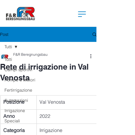
Post
Tutti
F&R Beregnungsbau
Tutti
Rete di irrigazione in Val
Campi sportivi
Venosta
Pompe e Motori
Fertirrigazione
Automazioni
Posizione
Val Venosta
Irrigazione
Anno
2022
Speciali
Categoria
Irrigazione