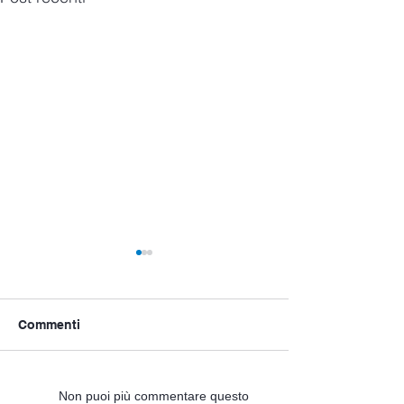
Commenti
Fornitura e installazione
Irrigazione a pi
Non puoi più commentare questo