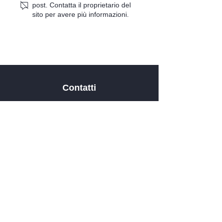
post. Contatta il proprietario del
di un impianto di
i depositi di l
sito per avere più informazioni.
irrigazione a goccia
Contatti
Zona produttiva Ganda, 13
I-39052 Caldaro - Bolzano
info@frbb
.it
0471 66534
4
Contattaci