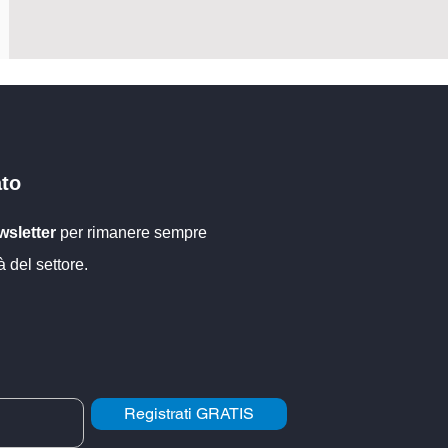
ato
sletter
per rimanere sempre
à del settore.
Registrati GRATIS