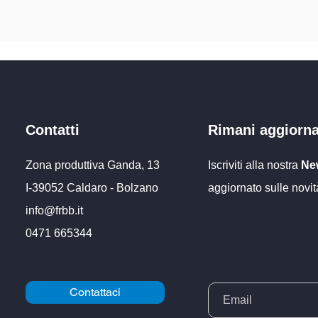
Contatti
Rimani aggiorn
Zona produttiva Ganda, 13
Iscriviti alla nostra
New
I-39052 Caldaro - Bolzano
aggiornato sulle novit
info@frbb
.it
0471 66534
4
Contattaci