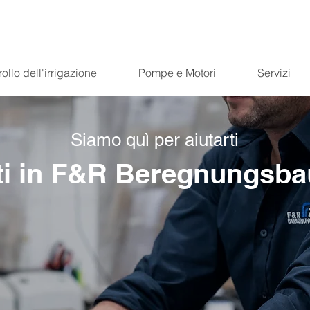
ollo dell'irrigazione
Pompe e Motori
Servizi
Siamo quì per aiutarti
i in F&R Beregnungsba