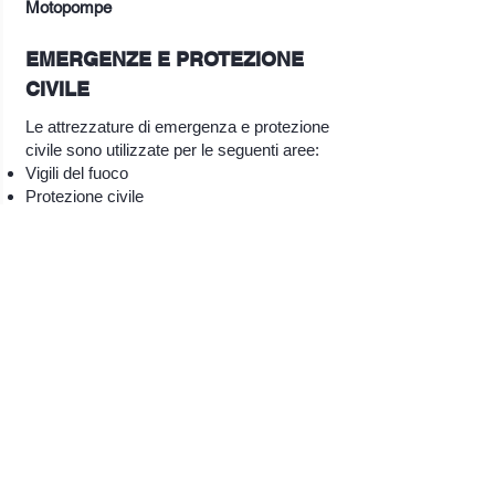
Motopompe
EMERGENZE E PROTEZIONE
CIVILE
Le attrezzature di emergenza e protezione
civile sono utilizzate per le seguenti aree:
Vigili del fuoco
Protezione civile
Attraverso il nostro partner Euromacchine
offriamo anche soluzioni per le emergenze.
Questi includono, per esempio, le
motopompe autoadescanti per le
inondazioni e i generatori di emergenza per
le interruzioni di corrente o i terreni
inaccessibili.
L'attrezzatura va da una semplice
motopompa a un gruppo multifunzionale
(motopompa, generatore di corrente, pali
della luce e compressore).