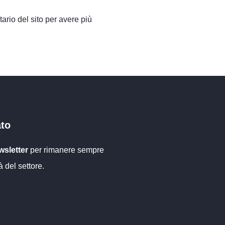
ario del sito per avere più
a pioggia per i
Rete di irrigazione in Val
 legname
Venosta
ato
sletter
per rimanere sempre
à del settore.