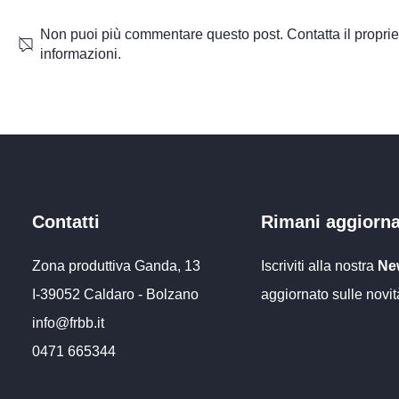
Non puoi più commentare questo post. Contatta il propriet
informazioni.
Fornitura e montaggio di un
Irrigazione 
serbatoio per acqua
depositi di
piovana da 20.000 litri
Contatti
Rimani aggiorn
Zona produttiva Ganda, 13
Iscriviti alla nostra
New
I-39052 Caldaro - Bolzano
aggiornato sulle novit
info@frbb
.it
0471 66534
4