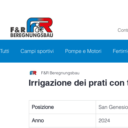
Contr
Tutti
Campi sportivi
Pompe e Motori
Fertir
F&R Beregnungsbau
Irrigazione dei prati con
Posizione
San Genesio
Anno
2024