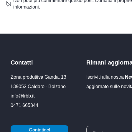
Non puoi più commentare questo post. Contatta il propriet
informazioni.
Fornitura e montaggio di un
Fornitura e 
serbatoio per acqua
un impianto
piovana da 20.000 litri
goccia
Contatti
Rimani aggiorn
Zona produttiva Ganda, 13
Iscriviti alla nostra
New
I-39052 Caldaro - Bolzano
aggiornato sulle novit
info@frbb
.it
0471 66534
4
Contattaci