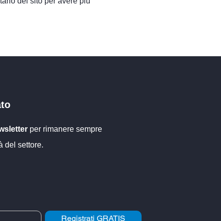
ario del sito per avere più
installazione di
Irrigazione a pioggia per i
 di irrigazione a
depositi di legname
ato
sletter
per rimanere sempre
à del settore.
Registrati GRATIS