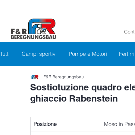
Contr
Tutti
Campi sportivi
Pompe e Motori
Fertir
F&R Beregnungsbau
Sostiotuzione quadro elet
ghiaccio Rabenstein
Posizione
Moso in Pass