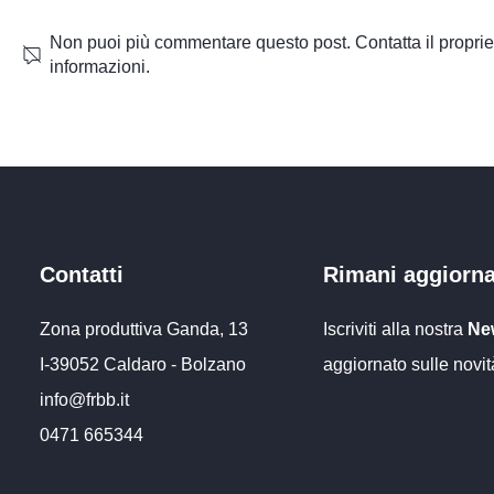
Non puoi più commentare questo post. Contatta il propriet
informazioni.
Irrigazione telecomandata
Automazione
goccia cont
sensori
Contatti
Rimani aggiorn
Zona produttiva Ganda, 13
Iscriviti alla nostra
New
I-39052 Caldaro - Bolzano
aggiornato sulle novit
info@frbb
.it
0471 66534
4