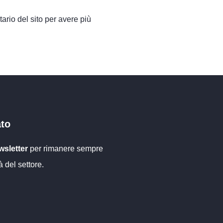
ario del sito per avere più
: irrigazione di
rollata da
ato
sletter
per rimanere sempre
à del settore.