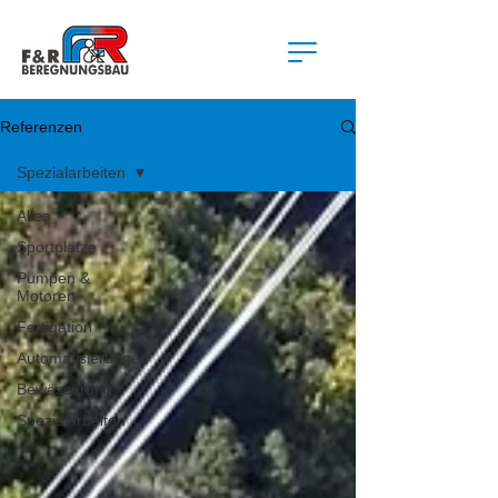
Referenzen
Spezialarbeiten
Alles
Sportplätze
Pumpen &
Motoren
Fertigation
Automatisierungen
Bewässerung
Spezialarbeiten