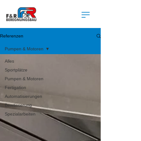
Referenzen
Pumpen & Motoren
Alles
Sportplätze
Pumpen & Motoren
Fertigation
Automatisierungen
Bewässerung
Spezialarbeiten